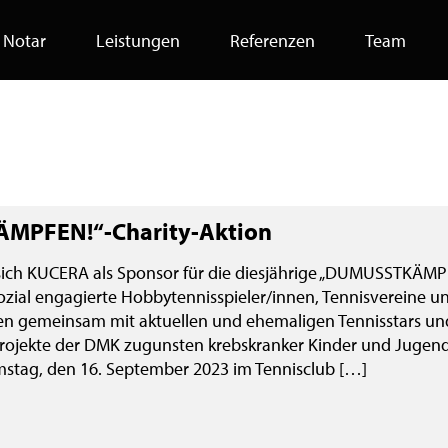
Notar
Leistungen
Referenzen
Team
ÄMPFEN!“-Charity-Aktion
 sich KUCERA als Sponsor für die diesjährige „DUMUSSTKÄMP
ozial engagierte Hobbytennisspieler/innen, Tennisvereine u
len gemeinsam mit aktuellen und ehemaligen Tennisstars un
sprojekte der DMK zugunsten krebskranker Kinder und Jugend
mstag, den 16. September 2023 im Tennisclub […]