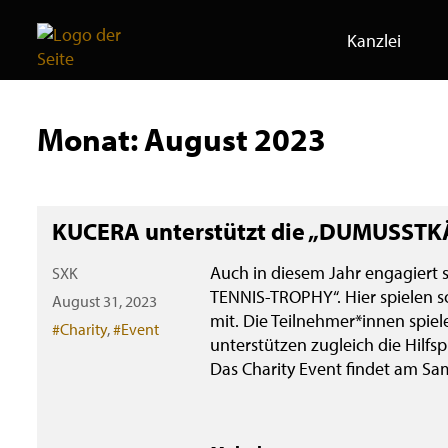
Kanzlei
Skip
to
Monat:
August 2023
content
KUCERA unterstützt die „DUMUSSTK
Auch in diesem Jahr engagiert
SXK
TENNIS-TROPHY“. Hier spielen s
August 31, 2023
mit. Die Teilnehmer*innen spie
Categories
#Charity
,
#Event
unterstützen zugleich die Hilf
Das Charity Event findet am Sa