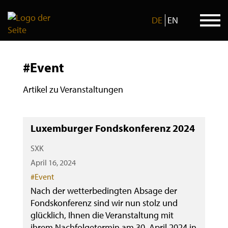
DE
EN
Skip
to
#Event
content
Artikel zu Veranstaltungen
Luxemburger Fondskonferenz 2024
SXK
April 16, 2024
Categories
#Event
Nach der wetterbedingten Absage der
Fondskonferenz sind wir nun stolz und
glücklich, Ihnen die Veranstaltung mit
ihrem Nachfolgetermin am 30. April 2024 in