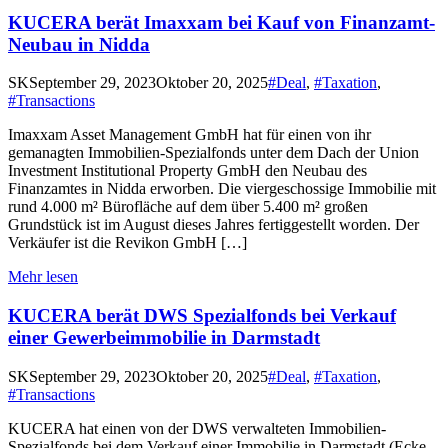
KUCERA berät Imaxxam bei Kauf von Finanzamt-
Neubau in Nidda
Categories
SK
September 29, 2023
Oktober 20, 2025
#Deal
,
#Taxation
,
#Transactions
Imaxxam Asset Management GmbH hat für einen von ihr
gemanagten Immobilien-Spezialfonds unter dem Dach der Union
Investment Institutional Property GmbH den Neubau des
Finanzamtes in Nidda erworben. Die viergeschossige Immobilie mit
rund 4.000 m² Bürofläche auf dem über 5.400 m² großen
Grundstück ist im August dieses Jahres fertiggestellt worden. Der
Verkäufer ist die Revikon GmbH […]
Mehr lesen
KUCERA berät DWS Spezialfonds bei Verkauf
einer Gewerbeimmobilie in Darmstadt
Categories
SK
September 29, 2023
Oktober 20, 2025
#Deal
,
#Taxation
,
#Transactions
KUCERA hat einen von der DWS verwalteten Immobilien-
Spezialfonds bei dem Verkauf einer Immobilie in Darmstadt (Ecke