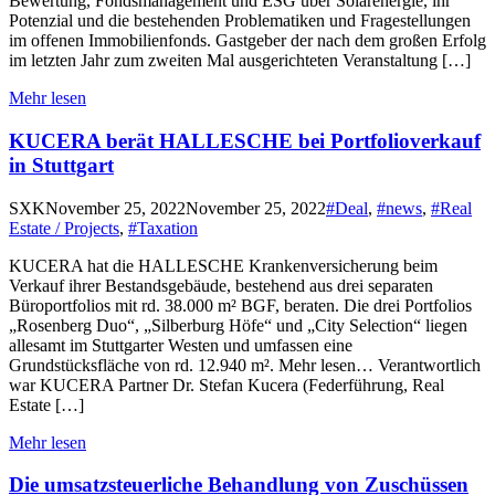
Bewertung, Fondsmanagement und ESG über Solarenergie, ihr
Potenzial und die bestehenden Problematiken und Fragestellungen
im offenen Immobilienfonds. Gastgeber der nach dem großen Erfolg
im letzten Jahr zum zweiten Mal ausgerichteten Veranstaltung […]
Mehr lesen
KUCERA berät HALLESCHE bei Portfolioverkauf
in Stuttgart
Categories
SXK
November 25, 2022
November 25, 2022
#Deal
,
#news
,
#Real
Estate / Projects
,
#Taxation
KUCERA hat die HALLESCHE Krankenversicherung beim
Verkauf ihrer Bestandsgebäude, bestehend aus drei separaten
Büroportfolios mit rd. 38.000 m² BGF, beraten. Die drei Portfolios
„Rosenberg Duo“, „Silberburg Höfe“ und „City Selection“ liegen
allesamt im Stuttgarter Westen und umfassen eine
Grundstücksfläche von rd. 12.940 m². Mehr lesen… Verantwortlich
war KUCERA Partner Dr. Stefan Kucera (Federführung, Real
Estate […]
Mehr lesen
Die umsatzsteuerliche Behandlung von Zuschüssen